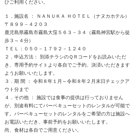
ひご利用ください。
１．施設名 ： ＮＡＮＵＫＡ ＨＯＴＥＬ（ナヌカホテル）
〒８９９－４２０３
鹿児島県霧島市霧島大窪５６３－３４（霧島神宮駅から徒
歩３～４分）
ＴＥＬ：０５０－１７９２－１２４０
２．申込方法： 別添チラシのＱＲコードをお読みいただ
き、専用予約サイトより各自でご予約、決済いただきます
ようお願いいたします。
３．期 間 ： 令和８年１月～令和８年２月末日チェックア
ウト分まで
４．その他 ： 施設では食事の提供は行っておりません
が、別途有料にてバーベキューセットのレンタルが可能で
す。バーベキューセットのレンタルをご希望の方は施設へ
お電話いただき、事前予約をお願いいたします。
尚、食材は各自でご用意ください。